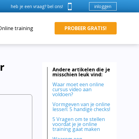
inloggen
heb je een vraag? bel ons!
Online training
PROBEER GRATIS!
r
Andere artikelen die je
misschien leuk vind:
Waar moet een online
cursus video aan
voldoen?
Vormgeven van je online
lessen: 5 handige checks!
5 Vragen om te stellen
voordat je je online
training gaat maken