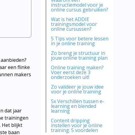
Waarom een
instructiemodel voor je
online cursus gebruiken?
Wat is het ADDIE
trainingsmodel voor
online cursussen?
5 Tips voor betere lessen
in je online training
Zo breng je structuur in
jouw online training plan
n aanbieden?
ar een flinke
Online training maken?
Voer eerst deze 3
 kunnen makers
onderzoeken uit!
Zo valideer je jouw idee
voor je online training
5x Verschillen tussen e-
learning en blended
n dat jaar
learning
ne trainingen
Content dripping
Het blijkt
instellen voor je online
training: 5 voordelen
aste baan