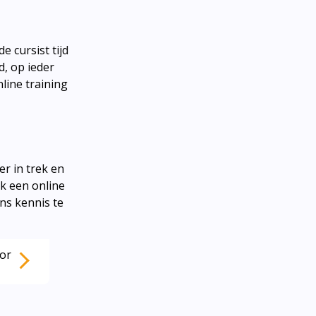
e cursist tijd
d, op ieder
line training
r in trek en
ok een online
ns kennis te
or
?