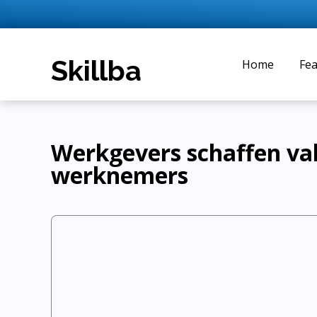
Home
Fea
Werkgevers schaffen vak
werknemers