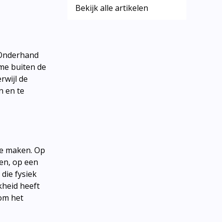
Bekijk alle artikelen
. Onderhand
ime buiten de
rwijl de
n en te
 te maken. Op
men, op een
die fysiek
kheid heeft
 om het