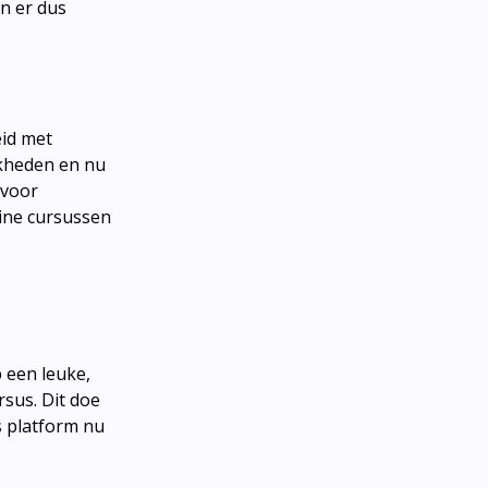
n er dus
eid met
jkheden en nu
 voor
line cursussen
p een leuke,
rsus. Dit doe
s platform nu