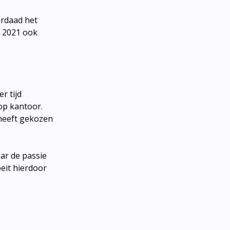
erdaad het
n 2021 ook
r tijd
op kantoor.
heeft gekozen
ar de passie
oeit hierdoor