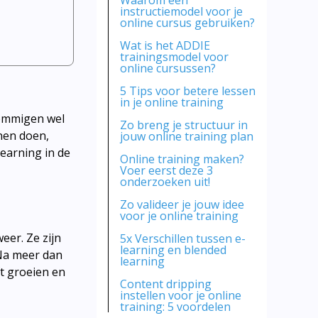
Waarom een
instructiemodel voor je
online cursus gebruiken?
Wat is het ADDIE
trainingsmodel voor
online cursussen?
5 Tips voor betere lessen
in je online training
sommigen wel
Zo breng je structuur in
nnen doen,
jouw online training plan
learning in de
Online training maken?
Voer eerst deze 3
onderzoeken uit!
Zo valideer je jouw idee
voor je online training
eer. Ze zijn
5x Verschillen tussen e-
learning en blended
 Na meer dan
learning
ft groeien en
Content dripping
instellen voor je online
training: 5 voordelen