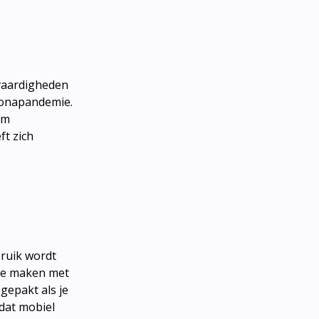
 vaardigheden
oronapandemie.
om
ft zich
bruik wordt
 te maken met
 gepakt als je
 dat mobiel