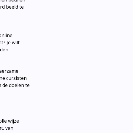
rd beeld te
online
? Je wilt
jden.
 leerzame
ine cursisten
 de doelen te
lle wijze
t, van