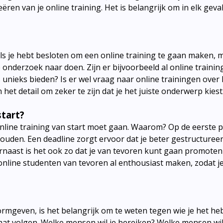
ren van je online training. Het is belangrijk om in elk geva
ls je hebt besloten om een online training te gaan maken, 
onderzoek naar doen. Zijn er bijvoorbeeld al online trainin
 unieks bieden? Is er wel vraag naar online trainingen over 
et detail om zeker te zijn dat je het juiste onderwerp kiest
start?
line training van start moet gaan. Waarom? Op de eerste pl
 houden. Een deadline zorgt ervoor dat je beter gestructuree
naast is het ook zo dat je van tevoren kunt gaan promoten 
 online studenten van tevoren al enthousiast maken, zodat je
ormgeven, is het belangrijk om te weten tegen wie je het heb
gaat volgen. Welke mensen wil je bereiken? Welke mensen wi