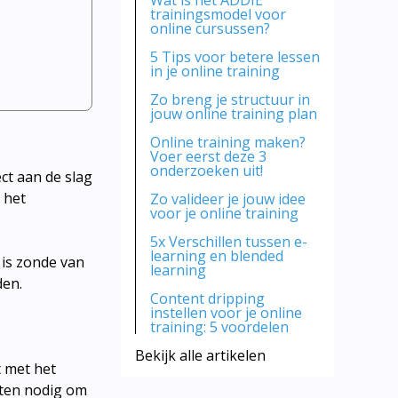
Wat is het ADDIE
trainingsmodel voor
online cursussen?
5 Tips voor betere lessen
in je online training
Zo breng je structuur in
jouw online training plan
Online training maken?
Voer eerst deze 3
onderzoeken uit!
ect aan de slag
 het
Zo valideer je jouw idee
voor je online training
5x Verschillen tussen e-
learning en blended
t is zonde van
learning
den.
Content dripping
instellen voor je online
training: 5 voordelen
Bekijk alle artikelen
t met het
chten nodig om