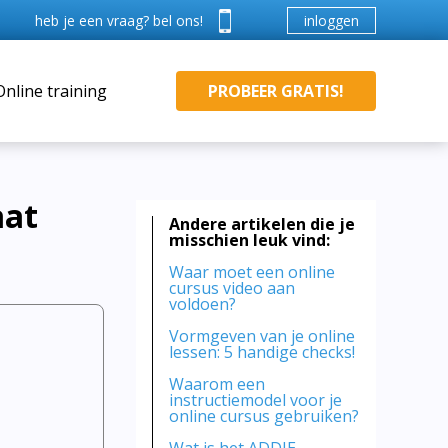
inloggen
heb je een vraag? bel ons!
Online training
PROBEER GRATIS!
aat
Andere artikelen die je
misschien leuk vind:
Waar moet een online
cursus video aan
voldoen?
Vormgeven van je online
lessen: 5 handige checks!
Waarom een
instructiemodel voor je
online cursus gebruiken?