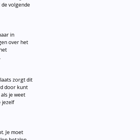
l de volgende
maar in
gen over het
het
.
aats zorgt dit
rd door kunt
als je weet
 jezelf
t. Je moet
llen betalen