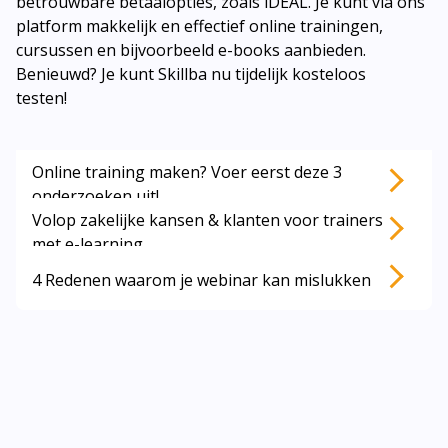
betrouwbare betaalopties, zoals iDEAL. Je kunt via ons
platform makkelijk en effectief online trainingen,
cursussen en bijvoorbeeld e-books aanbieden.
Benieuwd? Je kunt Skillba nu tijdelijk kosteloos
testen!
Online training maken? Voer eerst deze 3
Lees ook deze artikelen:
onderzoeken uit!
Volop zakelijke kansen & klanten voor trainers
met e-learning
4 Redenen waarom je webinar kan mislukken