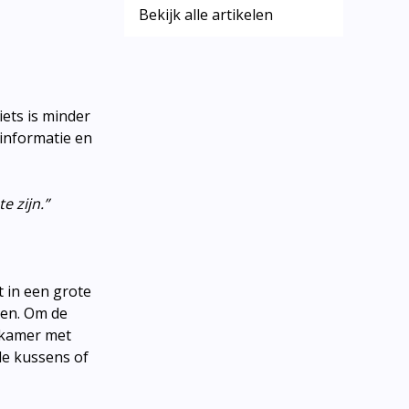
Bekijk alle artikelen
ets is minder
 informatie en
e zijn.”
 in een grote
sen. Om de
e kamer met
ele kussens of