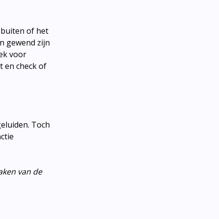
 buiten of het
an gewend zijn
lek voor
t en check of
eluiden. Toch
ctie
aken van de