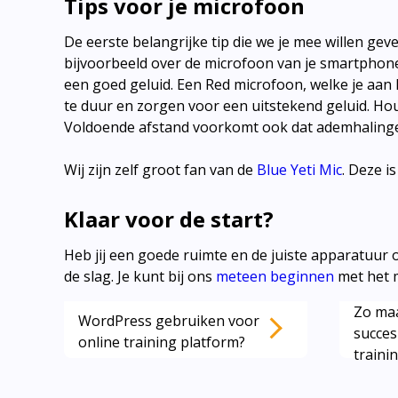
Tips voor je microfoon
De eerste belangrijke tip die we je mee willen ge
bijvoorbeeld over de microfoon van je smartphone
een goed geluid. Een Red microfoon, welke je aan k
te duur en zorgen voor een uitstekend geluid. Ho
Voldoende afstand voorkomt ook dat ademhalinge
Wij zijn zelf groot fan van de
Blue Yeti Mic
. Deze i
Klaar voor de start?
Heb jij een goede ruimte en de juiste apparatuur 
de slag. Je kunt bij ons
meteen beginnen
met het 
Zo maa
WordPress gebruiken voor
Lees ook deze artikelen:
succes
online training platform?
trainin