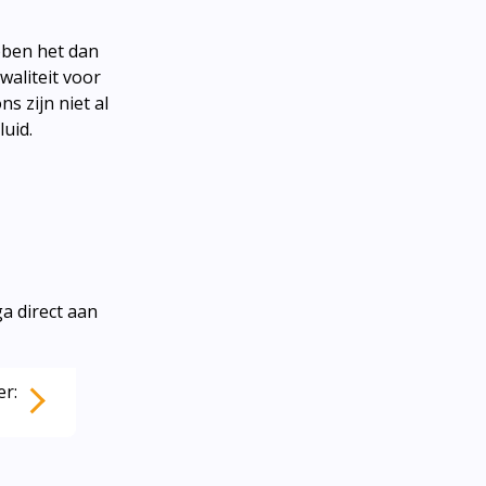
ebben het dan
aliteit voor
s zijn niet al
uid.
a direct aan
er: