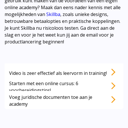
gebruik kunt maken van de voordelen van een eigen
online academy? Maak dan eens nader kennis met alle
mogelijkheden van
Skillba
, zoals unieke designs,
betrouwbare betaalopties en praktische koppelingen.
Je kunt Skillba nu risicoloos testen. Ga direct aan de
slag en voor je het weet kun jij aan de email voor je
productlancering beginnen!
Lees ook deze artikelen:
Video is zeer effectief als leervorm in training!
Starten met een online cursus: 6
voorbereidingstips!
Voeg juridische documenten toe aan je
academy